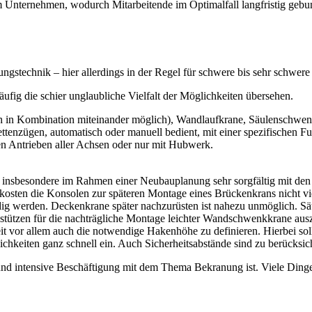
 im Unter­neh­men, wodurch Mit­ar­bei­ten­de im Opti­mal­fall lang­fris­tig 
ungs­tech­nik – hier aller­dings in der Regel für schwe­re bis sehr schwe­re
­fig die schier unglaub­li­che Viel­falt der Mög­lich­kei­ten übersehen.
n Kom­bi­na­ti­on mit­ein­an­der mög­lich), Wand­lauf­kra­ne, Säu­len­schwe
n­zü­gen, auto­ma­tisch oder manu­ell bedient, mit einer spe­zi­fi­schen Fun
chen Antrie­ben aller Ach­sen oder nur mit Hubwerk.
h ins­be­son­de­re im Rah­men einer Neu­bau­pla­nung sehr sorg­fäl­tig mit de
kos­ten die Kon­so­len zur spä­te­ren Mon­ta­ge eines Brü­cken­krans nicht vie
 wer­den. Decken­kra­ne spä­ter nach­zu­rüs­ten ist nahe­zu unmög­lich. Säu
n­stüt­zen für die nach­träg­li­che Mon­ta­ge leich­ter Wand­schwenk­kra­ne aus­
g­keit vor allem auch die not­wen­di­ge Haken­hö­he zu defi­nie­ren. Hier­bei sol
­lich­kei­ten ganz schnell ein. Auch Sicher­heits­ab­stän­de sind zu berücksic
e und inten­si­ve Beschäf­ti­gung mit dem The­ma Bekra­nung ist. Vie­le Din­ge