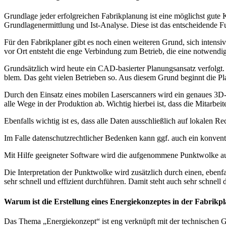
Grund­la­ge jeder erfolg­rei­chen Fabrik­pla­nung ist eine mög­lichst gu
Grund­la­gen­er­mitt­lung und Ist-Ana­ly­se. Die­se ist das ent­schei­den­d
Für den Fabrik­pla­ner gibt es noch einen wei­te­ren Grund, sich inten­siv
vor Ort ent­steht die enge Ver­bin­dung zum Betrieb, die eine not­wen­di­ge
Grund­sätz­lich wird heu­te ein CAD-basier­ter Pla­nungs­an­satz ver­folgt.
blem. Das geht vie­len Betrie­ben so. Aus die­sem Grund beginnt die Pla­n
Durch den Ein­satz eines mobi­len Laser­scan­ners wird ein genau­es 3D-Ab
alle Wege in der Pro­duk­ti­on ab. Wich­tig hier­bei ist, dass die Mit­ar­be
Eben­falls wich­tig ist es, dass alle Daten aus­schließ­lich auf loka­len 
Im Fal­le daten­schutz­recht­li­cher Beden­ken kann ggf. auch ein kon­ven­
Mit Hil­fe geeig­ne­ter Soft­ware wird die auf­ge­nom­me­ne Punkt­wol­ke au
Die Inter­pre­ta­ti­on der Punkt­wol­ke wird zusätz­lich durch einen, eben­fa
sehr schnell und effi­zi­ent durch­füh­ren. Damit steht auch sehr schnell 
Warum ist die Erstellung eines Energiekonzeptes in der Fabrikp
Das The­ma „Ener­gie­kon­zept“ ist eng ver­knüpft mit der tech­ni­schen Geb