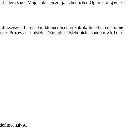
inter­es­san­te Mög­lich­kei­ten zur ganz­heit­li­chen Opti­mie­rung einer
d essen­zi­ell für das Funk­tio­nie­ren einer Fabrik. Inner­halb der ohne­
n des Pro­zes­ses „ent­steht“ (Ener­gie ent­steht nicht, son­dern wird nur
rgieflussanalyse.