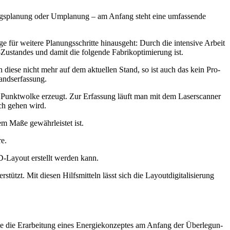
rungs­pla­nung oder Umpla­nung – am Anfang steht eine umfas­sen­de
ür wei­te­re Pla­nungs­schrit­te hin­aus­geht: Durch die inten­si­ve Arbeit
-Zustan­des und damit die fol­gen­de Fabri­kopti­mie­rung ist.
ich die­se nicht mehr auf dem aktu­el­len Stand, so ist auch das kein Pro­
standserfassung.
er Punkt­wol­ke erzeugt. Zur Erfas­sung läuft man mit dem Laser­scan­ner
sich gehen wird.
em Maße gewähr­leis­tet ist.
re.
AD-Lay­out erstellt wer­den kann.
zt. Mit die­sen Hilfs­mit­teln lässt sich die Lay­out­di­gi­ta­li­sie­rung
­te die Erar­bei­tung eines Ener­gie­kon­zep­tes am Anfang der Über­le­gun­