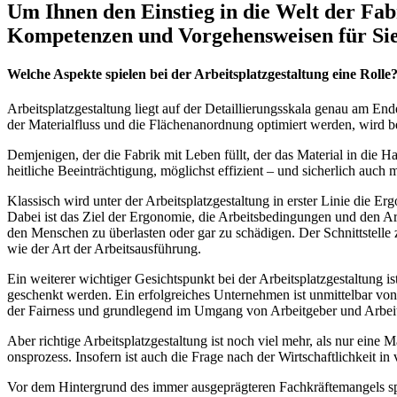
Um Ihnen den Einstieg in die Welt der Fab
Kompetenzen und Vorgehensweisen für Sie
Welche Aspekte spielen bei der Arbeitsplatzgestaltung eine Rolle
Arbeits­platz­ge­stal­tung liegt auf der Detail­lie­rungs­ska­la genau am 
der Mate­ri­al­fluss und die Flä­chen­an­ord­nung opti­miert wer­den, wird b
Dem­je­ni­gen, der die Fabrik mit Leben füllt, der das Mate­ri­al in d
heit­li­che Beein­träch­ti­gung, mög­lichst effi­zi­ent – und sicher­lich au
Klas­sisch wird unter der Arbeits­platz­ge­stal­tung in ers­ter Linie die Erg
Dabei ist das Ziel der Ergo­no­mie, die Arbeits­be­din­gun­gen und den Arbeit
den Men­schen zu über­las­ten oder gar zu schä­di­gen. Der Schnitt­stel­l
wie der Art der Arbeitsausführung.
Ein wei­te­rer wich­ti­ger Gesichts­punkt bei der Arbeits­platz­ge­stal­tun
geschenkt wer­den. Ein erfolg­rei­ches Unter­neh­men ist unmit­tel­bar von 
der Fair­ness und grund­le­gend im Umgang von Arbeit­ge­ber und Arbe
Aber rich­ti­ge Arbeits­platz­ge­stal­tung ist noch viel mehr, als nur eine M
ons­pro­zess. Inso­fern ist auch die Fra­ge nach der Wirt­schaft­lich­keit in
Vor dem Hin­ter­grund des immer aus­ge­präg­te­ren Fach­kräf­te­man­gels sp