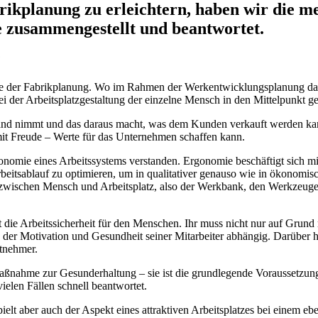
rikplanung zu erleichtern, haben wir die me
 zusammengestellt und beantwortet.
?
Ende der Fabrik­pla­nung. Wo im Rah­men der Werk­ent­wick­lungs­pla­nung das
ei der Arbeits­platz­ge­stal­tung der ein­zel­ne Mensch in den Mit­tel­punkt g
ie Hand nimmt und das dar­aus macht, was dem Kun­den ver­kauft wer­den k
ch mit Freu­de – Wer­te für das Unter­neh­men schaf­fen kann.
o­no­mie eines Arbeits­sys­tems ver­stan­den. Ergo­no­mie beschäf­tigt sich mit
s­ab­lauf zu opti­mie­ren, um in qua­li­ta­ti­ver genau­so wie in öko­no­mi­sch
e zwi­schen Mensch und Arbeits­platz, also der Werk­bank, den Werk­zeu­gen,
g ist die Arbeits­si­cher­heit für den Men­schen. Ihr muss nicht nur auf Gru
der Moti­va­ti­on und Gesund­heit sei­ner Mit­ar­bei­ter abhän­gig. Dar­über 
itnehmer.
aß­nah­me zur Gesund­erhal­tung – sie ist die grund­le­gen­de Vor­aus­set­zung f
 vie­len Fäl­len schnell beantwortet.
ielt aber auch der Aspekt eines attrak­ti­ven Arbeits­plat­zes bei einem eben­