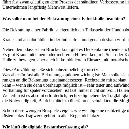
führt fast zwangs­läu­fig zu dem Pro­zess der stän­di­gen Ver­bes­se­rung
Unter­neh­men lang­fris­tig Mehr­wert liefern.
Was sollte man bei der Bekranung einer Fabrikhalle beachten?
Die Bekra­nung einer Fabrik ist eigent­lich ein Teil­aspekt der Hand­ha­b
Kra­ne sind abso­lut üblich in der Indus­trie – und genau des­halb wird häu
Neben dem klas­si­schen Brü­cken­kran gibt es Decken­kra­ne (bei­de auch i
Es gibt Kra­ne mit einem oder meh­re­ren Hub­wer­ken, mit Seil- oder Ket­te
Hal­le zu bewe­gen, aber auch in kom­bi­nier­tem Ein­satz, mit moto­ri­s
Die­se Auf­zäh­lung lie­ße sich nahe­zu belie­big fort­set­zen.
Was aber für fast alle Bekra­nungs­op­tio­nen wich­tig ist: Man soll­te sic
run­gen an die Bekra­nung aus­ein­an­der­set­zen. Recht­zei­tig mit geplant, 
kann – wenn sie denn über­haupt mög­lich ist – sehr teu­er und auf­wän­dig
Vor­hal­tung für spä­ter vor­zu­se­hen, ist fast immer nicht sinn­voll. Hal­le
Wei­ter­hin ist es abso­lut erfor­der­lich, recht­zei­tig neben der Trag­fä­hi
die Not­wen­dig­keit, Betriebs­mit­tel zu über­fah­ren, schränk­ten die Mög
Schon die­se weni­gen Bei­spie­le zei­gen, wie wich­tig eine recht­zei­ti­g
rüs­ten – das Trag­werk gehört in aller Regel nicht dazu.
Wie läuft die digitale Bestandserfassung ab?