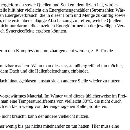
r­gie­for­men sowie Quel­len und Sen­ken iden­ti­fi­ziert hat, wird es
e hilft hier viel­leicht ein Ener­gie­men­gen­zäh­ler (Strom­zäh­ler, Wär­
nen Ener­gie­ver­brauch, die in die­ser Form und Men­ge zukünf­tig sowie­
 eine ers­te über­schlä­gi­ge Abschät­zung zu tref­fen, wel­che Quel­len
nicht nur dar­um, die ein­zel­nen Ener­gie­for­men an der jewei­li­gen Ver­
h Syn­er­gie­ef­fek­te erge­ben könnten.
r in den Kom­pres­so­ren nutz­bar gemacht wer­den, z. B. für die
m nutz­bar machen. Wenn man die­ses sys­tem­über­grei­fend tun möch­te,
f dem Dach und die Hal­len­be­leuch­tung einbindet.
h hin­aus­ge­bla­sen, anstatt sie an ande­rer Stel­le wie­der zu nut­zen,
­ge­wärm­tes Mate­ri­al. Im Win­ter wird die­ses übli­cher­wei­se im Frei­
man eine Tem­pe­ra­tur­dif­fe­renz von viel­leicht 30°C, die nicht durch
 ein klein wenig von der ein­ge­tra­ge­nen Käl­te profitieren.
nicht braucht, kann der ande­re viel­leicht nutzen.
r­her wenig bis gar nichts mit­ein­an­der zu tun hat­ten. Hier muss eine