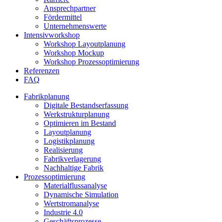
Ansprechpartner
Fördermittel
Unternehmenswerte
Intensivworkshop
Workshop Layoutplanung
Workshop Mockup
Workshop Prozessoptimierung
Referenzen
FAQ
Fabrikplanung
Digitale Bestandserfassung
Werkstrukturplanung
Optimieren im Bestand
Layoutplanung
Logistikplanung
Realisierung
Fabrikverlagerung
Nachhaltige Fabrik
Prozessoptimierung
Materialflussanalyse
Dynamische Simulation
Wertstromanalyse
Industrie 4.0
Geschäftsprozesse