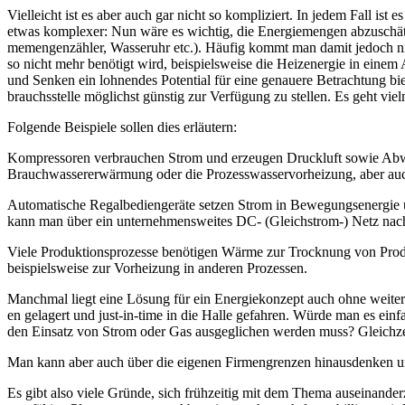
Viel­leicht ist es aber auch gar nicht so kom­pli­ziert. In jedem Fall ist 
etwas kom­ple­xer: Nun wäre es wich­tig, die Ener­gie­men­gen abzu­schät­ze
me­men­gen­zäh­ler, Was­ser­uhr etc.). Häu­fig kommt man damit jedoch nic
so nicht mehr benö­tigt wird, bei­spiels­wei­se die Heiz­ener­gie in einem 
und Sen­ken ein loh­nen­des Poten­ti­al für eine genaue­re Betrach­tung bie­
brauchs­stel­le mög­lichst güns­tig zur Ver­fü­gung zu stel­len. Es geht v
Fol­gen­de Bei­spie­le sol­len dies erläutern:
Kom­pres­so­ren ver­brau­chen Strom und erzeu­gen Druck­luft sowie Abwär
Brauch­was­se­r­er­wär­mung oder die Pro­zess­was­ser­vor­hei­zung, aber
Auto­ma­ti­sche Regal­be­dien­ge­rä­te set­zen Strom in Bewe­gungs­en­er­
kann man über ein unter­neh­mens­wei­tes DC- (Gleich­strom-) Netz nach­d
Vie­le Pro­duk­ti­ons­pro­zes­se benö­ti­gen Wär­me zur Trock­nung von Pro­
bei­spiels­wei­se zur Vor­hei­zung in ande­ren Prozessen.
Manch­mal liegt eine Lösung für ein Ener­gie­kon­zept auch ohne wei­te­re
en gela­gert und just-in-time in die Hal­le gefah­ren. Wür­de man es ein­fa
den Ein­satz von Strom oder Gas aus­ge­gli­chen wer­den muss? Gleich­zei­
Man kann aber auch über die eige­nen Fir­men­gren­zen hin­aus­den­ken un
Es gibt also vie­le Grün­de, sich früh­zei­tig mit dem The­ma aus­ein­an­der