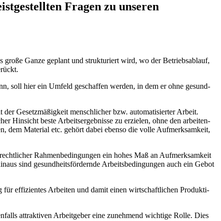
istgestellten Fragen zu unseren
 gro­ße Gan­ze geplant und struk­tu­riert wird, wo der Betriebs­ab­lauf,
erückt.
ann, soll hier ein Umfeld geschaf­fen wer­den, in dem er ohne gesund­
 der Gesetz­mä­ßig­keit mensch­li­cher bzw. auto­ma­ti­sier­ter Arbeit.
er Hin­sicht bes­te Arbeits­er­geb­nis­se zu erzie­len, ohne den arbei­ten­
 dem Mate­ri­al etc. gehört dabei eben­so die vol­le Auf­merk­sam­keit,
nd recht­li­cher Rah­men­be­din­gun­gen ein hohes Maß an Auf­merk­sam­keit
hin­aus sind gesund­heits­för­dern­de Arbeits­be­din­gun­gen auch ein Gebot
ür effi­zi­en­tes Arbei­ten und damit einen wirt­schaft­li­chen Pro­duk­ti­
falls attrak­ti­ven Arbeit­ge­ber eine zuneh­mend wich­ti­ge Rol­le. Dies