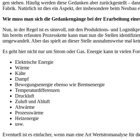
gen ste­hen. Häu­fig wer­den die­se Gedan­ken aber zurück­ge­stellt – dann a
Fabrik. Natür­lich ist dies ein Aspekt, der ins­be­son­de­re beim Neu­bau ei
Wie muss man sich die Gedan­ken­gän­ge bei der Erar­bei­tung eines 
Nun, in der Regel ist es sinn­voll, mit den Pro­duk­ti­ons- und Logis­tik­p
hin bereits erfass­ten Pro­zess­ket­te kann man nun die Stel­len iden­ti­fi­
umge­wan­delt. Aber das spielt an die­ser Stel­le aus­nahms­wei­se mal k
Es geht hier nicht nur um Strom oder Gas. Ener­gie kann in vie­len For
Elek­tri­sche Energie
Wär­me
Käl­te
Dampf
Bewe­gungs­en­er­gie eben­so wie Bremsenergie
Tem­pe­ra­tur­dif­fe­ren­zen
Druck­luft
Zuluft und Abluft
Abwär­me
Pro­zess­wär­me
Heiz­ener­gie
usw.
Even­tu­ell ist es ein­fa­cher, wenn man eine Art Wert­strom­ana­ly­se für 