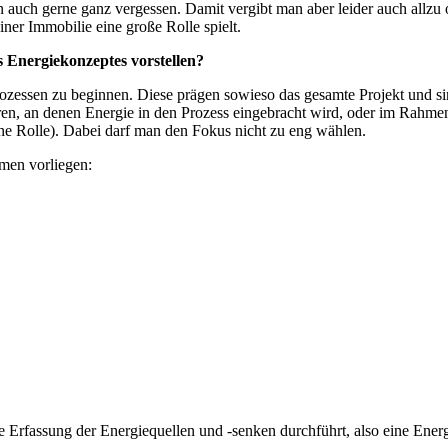
uch ger­ne ganz ver­ges­sen. Damit ver­gibt man aber lei­der auch all­zu oft 
ner Immo­bi­lie eine gro­ße Rol­le spielt.
Ener­gie­kon­zep­tes vorstellen?
ro­zes­sen zu begin­nen. Die­se prä­gen sowie­so das gesam­te Pro­jekt und sin
zie­ren, an denen Ener­gie in den Pro­zess ein­ge­bracht wird, oder im Rah­me
ei­ne Rol­le). Dabei darf man den Fokus nicht zu eng wählen.
­men vorliegen:
die Erfas­sung der Ener­gie­quel­len und ‑sen­ken durch­führt, also eine Ene