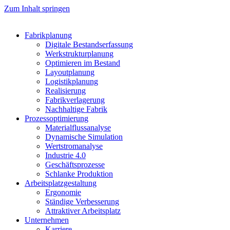
Zum Inhalt springen
Fabrikplanung
Digitale Bestandserfassung
Werkstrukturplanung
Optimieren im Bestand
Layoutplanung
Logistikplanung
Realisierung
Fabrikverlagerung
Nachhaltige Fabrik
Prozessoptimierung
Materialflussanalyse
Dynamische Simulation
Wertstromanalyse
Industrie 4.0
Geschäftsprozesse
Schlanke Produktion
Arbeitsplatzgestaltung
Ergonomie
Ständige Verbesserung
Attraktiver Arbeitsplatz
Unternehmen
Karriere