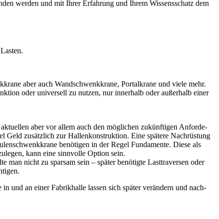
gebun­den wer­den und mit Ihrer Erfah­rung und Ihrem Wis­sens­schatz dem
 Lasten.
nk­kra­ne aber auch Wand­schwenk­kra­ne, Por­tal­kra­ne und vie­le mehr.
k­ti­on oder uni­ver­sell zu nut­zen, nur inner­halb oder außer­halb einer
n aktu­el­len aber vor allem auch den mög­li­chen zukünf­ti­gen Anfor­de­
l Geld zusätz­lich zur Hal­len­kon­struk­ti­on. Eine spä­te­re Nach­rüs­tung
­len­schwenk­kra­ne benö­ti­gen in der Regel Fun­da­men­te. Die­se als
zu­le­gen, kann eine sinn­vol­le Opti­on sein.
l­te man nicht zu spar­sam sein – spä­ter benö­tig­te Last­tra­ver­sen oder
htigen.
 in und an einer Fabrik­hal­le las­sen sich spä­ter ver­än­dern und nach­