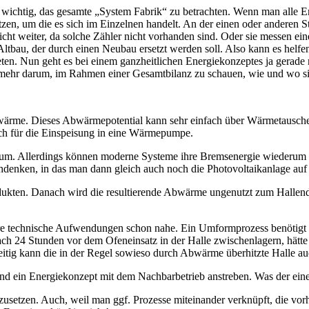
es wich­tig, das gesam­te „Sys­tem Fabrik“ zu betrach­ten. Wenn man alle Ene
n, um die es sich im Ein­zel­nen han­delt. An der einen oder ande­ren Stel­l
ht wei­ter, da sol­che Zäh­ler nicht vor­han­den sind. Oder sie mes­sen ei
Alt­bau, der durch einen Neu­bau ersetzt wer­den soll. Also kann es hel­fen,
ten. Nun geht es bei einem ganz­heit­li­chen Ener­gie­kon­zep­tes ja gera­de 
iel­mehr dar­um, im Rah­men einer Gesamt­bi­lanz zu schau­en, wie und wo sic
­me. Die­ses Abwär­me­po­ten­ti­al kann sehr ein­fach über Wär­me­tau­sche
 auch für die Ein­spei­sung in eine Wärmepumpe.
gie um. Aller­dings kön­nen moder­ne Sys­te­me ihre Brems­ener­gie wie­der­u
en­ken, in das man dann gleich auch noch die Pho­to­vol­ta­ik­an­la­ge au
duk­ten. Danach wird die resul­tie­ren­de Abwär­me unge­nutzt zum Hal­len­dac
 tech­ni­sche Auf­wen­dun­gen schon nahe. Ein Umform­pro­zess benö­tigt vor
ch 24 Stun­den vor dem Ofen­ein­satz in der Hal­le zwi­schen­la­gern, hät­te 
tig kann die in der Regel sowie­so durch Abwär­me über­hitz­te Hal­le auch
d ein Ener­gie­kon­zept mit dem Nach­bar­be­trieb anstre­ben. Was der eine 
­zu­set­zen. Auch, weil man ggf. Pro­zes­se mit­ein­an­der ver­knüpft, die vo