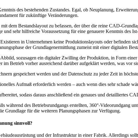
te Kennt­nis des bestehen­den Zustan­des. Egal, ob Neu­pla­nung, Erwei­te­
e Fun­da­ment für zukünf­ti­ge Veränderungen.
 mit dem Bestands­lay­out zu befas­sen, der über die rei­ne CAD-Grund­la­ge f
 und sehr hilf­rei­che Vor­aus­set­zung für eine genaue­re Kennt­nis des Ist
 Exis­tie­ren in Unter­neh­men kei­ne Pro­duk­ti­ons­lay­outs oder befin­den s
ungs­pha­se der Grund­la­gen­er­mitt­lung zumeist mit einer digi­ta­len Be
bild, sozu­sa­gen ein digi­ta­ler Zwil­ling der Pro­duk­ti­on, in Form ein
i­ter im Betrieb vor­her aus­rei­chend dar­über auf­ge­klärt wer­den, was vor 
Rech­nern gespei­chert wer­den und der Daten­schutz zu jeder Zeit in höchs­t
tio­nel­les Auf­maß erfor­der­lich wer­den – auch wenn dies sehr scha­de wä
f­be­rei­tet, sodass dar­aus anschlie­ßend ein genau­es und detail­lier­tes C
lls wäh­rend des Betriebs­rund­gangs erstell­ten, 360°-Videorundgang unter­stüt
die Grund­la­ge für die wei­te­ren Pla­nungs­pha­sen zur Verfügung.
lanung sinnvoll?
äu­de­aus­rüs­tung und der Infra­struk­tur in einer Fabrik. Aller­dings soll