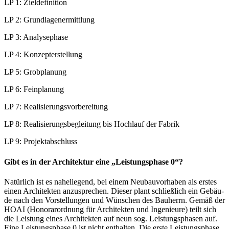
LP 1: Zieldefinition
LP 2: Grundlagenermittlung
LP 3: Analysephase
LP 4: Konzepterstellung
LP 5: Grobplanung
LP 6: Feinplanung
LP 7: Realisierungsvorbereitung
LP 8: Rea­li­sie­rungs­be­glei­tung bis Hoch­lauf der Fabrik
LP 9: Projektabschluss
Gibt es in der Architektur eine „Leistungsphase 0“?
Natür­lich ist es nahe­lie­gend, bei einem Neu­bau­vor­ha­ben als ers­tes
einen Archi­tek­ten anzu­spre­chen. Die­ser plant schließ­lich ein Gebäu­
de nach den Vor­stel­lun­gen und Wün­schen des Bau­herrn. Gemäß der
HOAI (Hono­rar­ord­nung für Archi­tek­ten und Inge­nieu­re) teilt sich
die Leis­tung eines Archi­tek­ten auf neun sog. Leis­tungs­pha­sen auf.
Eine Leis­tungs­pha­se 0 ist nicht ent­hal­ten. Die ers­te Leis­tungs­pha­se