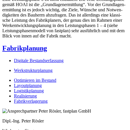
gemäß HOAI ist die „Grund­la­gen­er­mitt­lung“. Vor der Grund­la­gen­
er­mitt­lung ist es jedoch wich­tig, die Zie­le, Wün­sche und Not­wen­
dig­kei­ten des Bau­herrn abzu­fra­gen.
Das ist aller­dings eine klas­si­
sche Leis­tung des Fabrik­pla­ners, der genau dies im Rah­men einer
Werk­ent­wick­lungs­pla­nung in den Leis­tungs­pha­sen 1 – 4 (sie­he
Leis­tungs­pha­sen­mo­dell von fast­plan) sehr aus­führ­lich und mit dem
Blick von innen auf die Fabrik macht.
Fabrikplanung
Digi­ta­le Bestandserfassung
Werk­struk­tur­pla­nung
Opti­mie­ren im Bestand
Lay­out­pla­nung
Logis­tik­pla­nung
Rea­li­sie­rung
Fabrik­ver­la­ge­rung
Dipl.-Ing. Peter Rösler