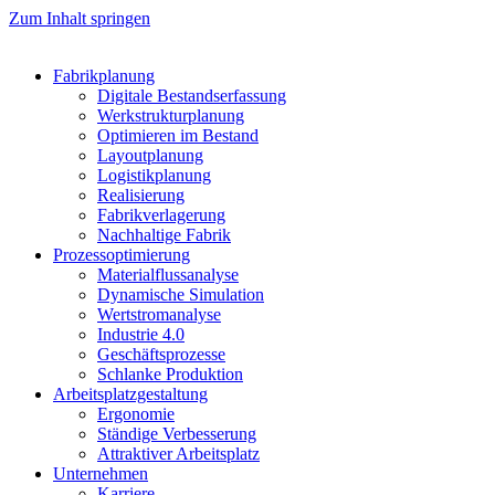
Zum Inhalt springen
Fabrikplanung
Digitale Bestandserfassung
Werkstrukturplanung
Optimieren im Bestand
Layoutplanung
Logistikplanung
Realisierung
Fabrikverlagerung
Nachhaltige Fabrik
Prozessoptimierung
Materialflussanalyse
Dynamische Simulation
Wertstromanalyse
Industrie 4.0
Geschäftsprozesse
Schlanke Produktion
Arbeitsplatzgestaltung
Ergonomie
Ständige Verbesserung
Attraktiver Arbeitsplatz
Unternehmen
Karriere