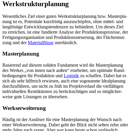
Werkstrukturplanung
Wesent­li­ches Ziel einer guten Werk­struk­tur­pla­nung bzw. Mas­ter­pla­
nung ist es, Poten­tia­le kurz­fris­tig aus­zu­schöp­fen, ohne mit­tel- und
lang­fris­ti­ge Ent­wick­lungs­ten­den­zen zu behin­dern. Um die­ses Ziel
zu errei­chen, ist eine fun­dier­te Ana­ly­se der Pro­duk­ti­ons­pro­zes­se, der
Fer­ti­gungs­or­ga­ni­sa­ti­on und Pro­duk­ti­ons­steue­rung, der Flä­chen­nut­
zung und der
Mate­ri­al­flüs­se
unerlässlich.
Masterplanung
Basie­rend auf die­sem soli­den Fun­da­ment wird die Mas­ter­pla­nung
des Wer­kes „von innen nach außen“ erar­bei­tet, um opti­ma­le Rand­
be­din­gun­gen für Pro­duk­ti­on und
Logis­tik
zu schaf­fen. Dabei hat es
sich als sehr hilf­reich erwie­sen, auch eine soge­nann­te Ide­al­pla­nung
durch­zu­füh­ren, um nicht zu früh im Pro­jekt­ver­lauf die viel­fäl­ti­gen
indi­vi­du­el­len Restrik­tio­nen zu berück­sich­ti­gen und so mög­li­cher­
wei­se gute Lösun­gen zu übersehen.
Werkserweiterung
Häu­fig ist der Aus­lö­ser für eine Mas­ter­pla­nung der Wunsch nach
einer Werks­er­wei­te­rung. Dabei geht der Blick nicht sel­ten zehn oder
mehr Jah­re nach vor­ne. Aber wer kann heu­te schon ver­läss­lich