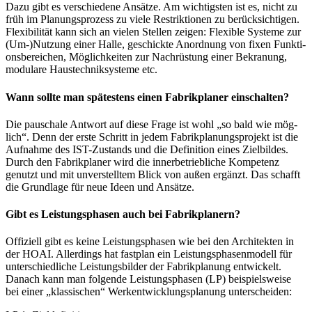
Dazu gibt es ver­schie­de­ne Ansät­ze. Am wich­tigs­ten ist es, nicht zu
früh im Pla­nungs­pro­zess zu vie­le Restrik­tio­nen zu berück­sich­ti­gen.
Fle­xi­bi­li­tät kann sich an vie­len Stel­len zei­gen: Fle­xi­ble Sys­te­me zur
(Um-)Nutzung einer Hal­le, geschick­te Anord­nung von fixen Funk­ti­
ons­be­rei­chen, Mög­lich­kei­ten zur Nach­rüs­tung einer Bekra­nung,
modu­la­re Haus­tech­nik­sys­te­me etc.
Wann sollte man spätestens einen Fabrikplaner einschalten?
Die pau­scha­le Ant­wort auf die­se Fra­ge ist wohl „so bald wie mög­
lich“. Denn der ers­te Schritt in jedem Fabrik­pla­nungs­pro­jekt ist die
Auf­nah­me des IST-Zustands und die Defi­ni­ti­on eines Ziel­bil­des.
Durch den Fabrik­pla­ner wird die inner­be­trieb­li­che Kom­pe­tenz
genutzt und mit unver­stell­tem Blick von außen ergänzt. Das schafft
die Grund­la­ge für neue Ideen und Ansätze.
Gibt es Leistungsphasen auch bei Fabrikplanern?
Offi­zi­ell gibt es kei­ne Leis­tungs­pha­sen wie bei den Archi­tek­ten in
der HOAI. Aller­dings hat fast­plan ein Leis­tungs­pha­sen­mo­dell für
unter­schied­li­che Leis­tungs­bil­der der Fabrik­pla­nung ent­wi­ckelt.
Danach kann man fol­gen­de Leis­tungs­pha­sen (LP) bei­spiels­wei­se
bei einer „klas­si­schen“ Werk­ent­wick­lungs­pla­nung unterscheiden: