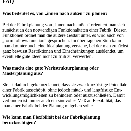
FAQ
Was bedeutet es, von „innen nach außen“ zu planen?
Bei der Fabrik­pla­nung von „innen nach außen“ ori­en­tiert man sich
zunächst an den not­wen­di­gen Funk­tio­na­li­tä­ten einer Fabrik. Die­sen
Funk­tio­nen ord­net man die äuße­re Gestalt unter, es wird auch von
„form fol­lows func­tion“ gespro­chen. Im über­tra­ge­nen Sinn kann
man dar­un­ter auch eine Ide­al­pla­nung ver­ste­he, bei der man zunächst
ganz bewusst Restrik­tio­nen und Ein­schrän­kun­gen aus­blen­det, um
even­tu­el­le gute Ideen nicht zu früh zu verwerfen.
Was macht eine gute Werkstrukturplanung oder
Masterplanung aus?
Sie ist dadurch gekenn­zeich­net, dass sie zwar kurz­fris­ti­ge Poten­tia­le
einer Fabrik aus­schöpft, ohne jedoch mit­tel- und lang­fris­ti­ge Ent­
wick­lungs­mög­lich­kei­ten zu behin­dern oder aus­zu­schlie­ßen. Damit
ver­bun­den ist immer auch ein sinn­vol­les Maß an Fle­xi­bi­li­tät, das
man einer Fabrik bei der Pla­nung mit­ge­ben sollte.
Wie kann man Flexibilität bei der Fabrikplanung
berücksichtigen?