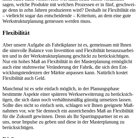
sagen, wel­che Pro­duk­te mit wel­chen Pro­zes­sen er in fünf, geschwei­
ge denn in zehn Jah­ren pro­du­zie­ren wird? Des­halb ist Fle­xi­bi­li­tät ein
– viel­leicht sogar das ent­schei­den­de – Kri­te­ri­um, an dem eine gute
Werk­struk­tur­pla­nung gemes­sen wer­den muss.
Flexibilität
Aber unse­re Auf­ga­be als Fabrik­pla­ner ist es, gemein­sam mit Ihnen
die sinn­vol­le Balan­ce von Inves­ti­ti­on und Fle­xi­bi­li­tät her­aus­zu­ar­bei­
ten und in der Werk­struk­tur­pla­nung geschickt zu berück­sich­ti­gen.
Nur ein hohes Maß an Fle­xi­bi­li­tät in der Mas­ter­pla­nung ermög­licht
auch eine stu­fen­wei­se Ver­än­de­rung der Fabrik, die sich den Ent­
wick­lungs­ten­den­zen der Märk­te anpas­sen kann. Natür­lich kos­tet
Fle­xi­bi­li­tät auch Geld.
Manch­mal ist es sehr ein­fach mög­lich, in der Pla­nungs­pha­se
bestimm­te Aspek­te einer spä­te­ren Werks­er­wei­te­rung zu berück­sich­
ti­gen, die sich dann noch ver­hält­nis­mä­ßig güns­tig umset­zen las­sen.
Soll­te dies nicht so ein­fach sein, schla­gen wir Ihnen geeig­ne­te Maß­
nah­men vor, wie Sie den­noch ein aus­rei­chen­des Maß an Fle­xi­bi­li­tät
für die Zukunft gewin­nen. Denn als Ihr Spar­rings­part­ner ist es an
uns, neue Impul­se zu geben und die­se in der Mas­ter­pla­nung zu
berücksichtigen.