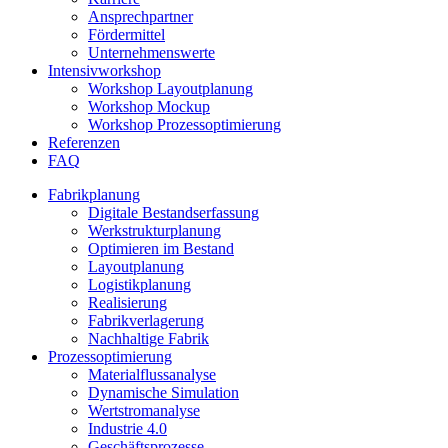
Ansprechpartner
Fördermittel
Unternehmenswerte
Intensivworkshop
Workshop Layoutplanung
Workshop Mockup
Workshop Prozessoptimierung
Referenzen
FAQ
Fabrikplanung
Digitale Bestandserfassung
Werkstrukturplanung
Optimieren im Bestand
Layoutplanung
Logistikplanung
Realisierung
Fabrikverlagerung
Nachhaltige Fabrik
Prozessoptimierung
Materialflussanalyse
Dynamische Simulation
Wertstromanalyse
Industrie 4.0
Geschäftsprozesse