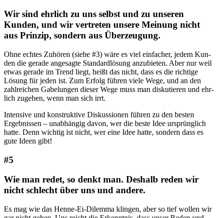
Wir sind ehrlich zu uns selbst und zu unseren
Kunden, und wir vertreten unsere Meinung nicht
aus Prinzip, sondern aus Überzeugung.
Ohne ech­tes Zuhö­ren (sie­he #3) wäre es viel ein­fa­cher, jedem Kun­
den die gera­de ange­sag­te Stan­dard­lö­sung anzu­bie­ten. Aber nur weil
etwas gera­de im Trend liegt, heißt das nicht, dass es die rich­ti­ge
Lösung für jeden ist. Zum Erfolg füh­ren vie­le Wege, und an den
zahl­rei­chen Gabe­lun­gen die­ser Wege muss man dis­ku­tie­ren und ehr­
lich zuge­ben, wenn man sich irrt.
Inten­si­ve und kon­struk­ti­ve Dis­kus­sio­nen füh­ren zu den bes­ten
Ergeb­nis­sen – unab­hän­gig davon, wer die bes­te Idee ursprüng­lich
hat­te. Denn wich­tig ist nicht, wer eine Idee hat­te, son­dern dass es
gute Ideen gibt!
#5
Wie man redet, so denkt man. Deshalb reden wir
nicht schlecht über uns und andere.
Es mag wie das Hen­ne-Ei-Dilem­ma klin­gen, aber so tief wol­len wir
gar nicht gehen. Uns reicht die Erkennt­nis, dass unser Reden und