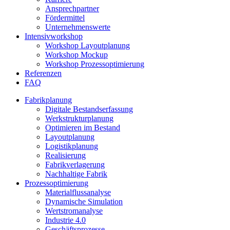
Ansprechpartner
Fördermittel
Unternehmenswerte
Intensivworkshop
Workshop Layoutplanung
Workshop Mockup
Workshop Prozessoptimierung
Referenzen
FAQ
Fabrikplanung
Digitale Bestandserfassung
Werkstrukturplanung
Optimieren im Bestand
Layoutplanung
Logistikplanung
Realisierung
Fabrikverlagerung
Nachhaltige Fabrik
Prozessoptimierung
Materialflussanalyse
Dynamische Simulation
Wertstromanalyse
Industrie 4.0
Geschäftsprozesse