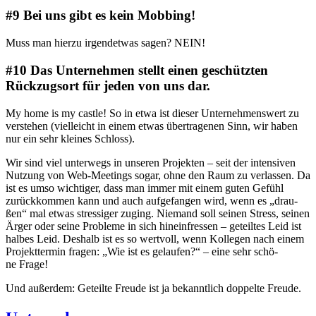
#9 Bei uns gibt es kein Mobbing!
Muss man hier­zu irgend­et­was sagen? NEIN!
#10 Das Unternehmen stellt einen geschützten
Rückzugsort für jeden von uns dar.
My home is my cast­le! So in etwa ist die­ser Unter­neh­mens­wert zu
ver­ste­hen (viel­leicht in einem etwas über­tra­ge­nen Sinn, wir haben
nur ein sehr klei­nes Schloss).
Wir sind viel unter­wegs in unse­ren Pro­jek­ten – seit der inten­si­ven
Nut­zung von Web-Mee­tings sogar, ohne den Raum zu ver­las­sen. Da
ist es umso wich­ti­ger, dass man immer mit einem guten Gefühl
zurück­kom­men kann und auch auf­ge­fan­gen wird, wenn es „drau­
ßen“ mal etwas stres­si­ger zuging. Nie­mand soll sei­nen Stress, sei­nen
Ärger oder sei­ne Pro­ble­me in sich hin­ein­fres­sen – geteil­tes Leid ist
hal­bes Leid. Des­halb ist es so wert­voll, wenn Kol­le­gen nach einem
Pro­jekt­ter­min fra­gen: „Wie ist es gelau­fen?“ – eine sehr schö­
ne Frage!
Und außer­dem: Geteil­te Freu­de ist ja bekannt­lich dop­pel­te Freude.