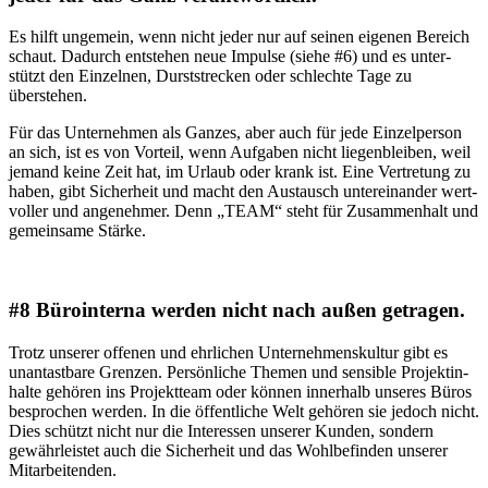
Es hilft unge­mein, wenn nicht jeder nur auf sei­nen eige­nen Bereich
schaut. Dadurch ent­ste­hen neue Impul­se (sie­he #6) und es unter­
stützt den Ein­zel­nen, Durst­stre­cken oder schlech­te Tage zu
überstehen.
Für das Unter­neh­men als Gan­zes, aber auch für jede Ein­zel­per­son
an sich, ist es von Vor­teil, wenn Auf­ga­ben nicht lie­gen­blei­ben, weil
jemand kei­ne Zeit hat, im Urlaub oder krank ist. Eine Ver­tre­tung zu
haben, gibt Sicher­heit und macht den Aus­tausch unter­ein­an­der wert­
vol­ler und ange­neh­mer. Denn „TEAM“ steht für Zusam­men­halt und
gemein­sa­me Stärke.
#8 Bürointerna werden nicht nach außen getragen.
Trotz unse­rer offe­nen und ehr­li­chen Unter­neh­mens­kul­tur gibt es
unan­tast­ba­re Gren­zen. Per­sön­li­che The­men und sen­si­ble Pro­jekt­in­
hal­te gehö­ren ins Pro­jekt­team oder kön­nen inner­halb unse­res Büros
bespro­chen wer­den. In die öffent­li­che Welt gehö­ren sie jedoch nicht.
Dies schützt nicht nur die Inter­es­sen unse­rer Kun­den, son­dern
gewähr­leis­tet auch die Sicher­heit und das Wohl­be­fin­den unse­rer
Mitarbeitenden.