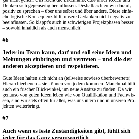
Den­ken sich gegen­sei­tig beein­flus­sen. Des­halb ach­ten wir dar­auf,
posi­tiv zu spre­chen – über uns selbst und über ande­re. Die­se ein­fa­
che logi­sche Kon­se­quenz hilft, unse­re Gedan­ken nicht nega­tiv zu
beein­flus­sen. So klappt’s auch in schwie­ri­gen Pro­jekt­pha­sen bes­ser
– sowohl inhalt­lich als auch menschlich!
#6
Jeder im Team kann, darf und soll seine Ideen und
Meinungen einbringen und vertreten – und die der
anderen akzeptieren und respektieren.
Gute Ideen hal­ten sich nicht an (teil­wei­se sowie­so über­be­wer­te­te)
Hier­ar­chie­ebe­nen – sie kön­nen von jedem kom­men. Manch­mal hilft
auch ein fri­scher Blick­win­kel, um neue Ansät­ze zu fin­den. Da wir
genau­so von guten Ideen leben wie von Qua­li­fi­ka­ti­on und Fach­wis­
sen, sind wir stets offen für alles, was uns intern und in unse­ren Pro­
jek­ten weiterbringt.
#7
Auch wenn es feste Zuständigkeiten gibt, fühlt sich
jeder für das Ganz verantwortlich.