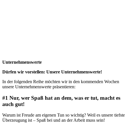
Unter­neh­mens­wer­te
Dür­fen wir vor­stel­len: Unse­re Unternehmenswerte!
In der fol­gen­den Rei­he möch­ten wir in den kom­men­den Wochen
unse­re Unter­neh­mens­wer­te präsentieren:
#1 Nur, wer Spaß hat an dem, was er tut, macht es
auch gut!
War­um ist Freu­de am eige­nen Tun so wich­tig? Weil es unse­re tiefs­te
Über­zeu­gung ist – Spaß bei und an der Arbeit muss sein!