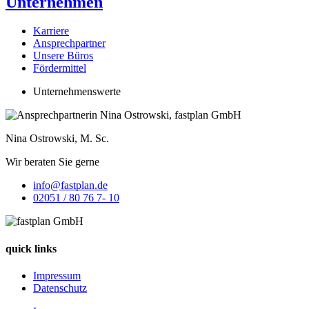
Unternehmen
Kar­rie­re
Ansprech­part­ner
Unse­re Büros
För­der­mit­tel
Unter­neh­mens­wer­te
Nina Ost­row­ski, M. Sc.
Wir bera­ten Sie gerne
info@fastplan.de
02051 / 80 76 7- 10
quick links
Impressum
Datenschutz