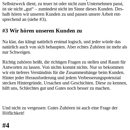
Selbst­zweck dient, zu teu­er ist oder nicht zum Unter­neh­men passt,
ist sie nicht „gut“ – zumin­dest nicht im Sin­ne die­ses Kun­den. Des­
halb hören wir unse­ren Kun­den zu und pas­sen unse­re Arbeit ent­
spre­chend an (sie­he #3).
#3 Wir hören unseren Kunden zu
Na klar, das klingt natür­lich erst­mal logisch, und jeder wür­de das
natür­lich auch von sich behaup­ten. Aber ech­tes Zuhö­ren ist mehr als
nur Schweigen.
Rich­tig zuhö­ren heißt, die rich­ti­gen Fra­gen zu stel­len und Raum für
Ant­wor­ten zu las­sen. Von nichts kommt nichts. Nur so bekom­men
wir ein tie­fe­res Ver­ständ­nis für die Zusam­men­hän­ge beim Kun­den.
Hin­ter jeder Her­aus­for­de­rung und jedem Ver­bes­se­rungs­po­ten­zi­al
ste­cken Hin­ter­grün­de, Ursa­chen und Geschich­ten. Die­se zu ken­nen,
hilft uns, Schlech­tes gut und Gutes noch bes­ser zu machen.
Und nicht zu ver­ges­sen: Gutes Zuhö­ren ist auch eine Fra­ge der
Höflichkeit!
#4