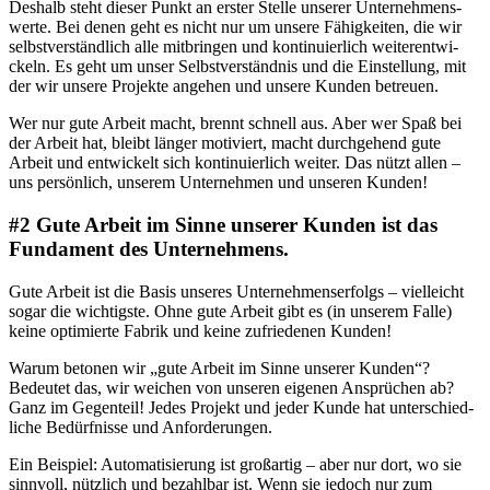
Des­halb steht die­ser Punkt an ers­ter Stel­le unse­rer Unter­neh­mens­
wer­te. Bei denen geht es nicht nur um unse­re Fähig­kei­ten, die wir
selbst­ver­ständ­lich alle mit­brin­gen und kon­ti­nu­ier­lich wei­ter­ent­wi­
ckeln. Es geht um unser Selbst­ver­ständ­nis und die Ein­stel­lung, mit
der wir unse­re Pro­jek­te ange­hen und unse­re Kun­den betreuen.
Wer nur gute Arbeit macht, brennt schnell aus. Aber wer Spaß bei
der Arbeit hat, bleibt län­ger moti­viert, macht durch­ge­hend gute
Arbeit und ent­wi­ckelt sich kon­ti­nu­ier­lich wei­ter. Das nützt allen –
uns per­sön­lich, unse­rem Unter­neh­men und unse­ren Kunden!
#2 Gute Arbeit im Sinne unserer Kunden ist das
Fundament des Unternehmens.
Gute Arbeit ist die Basis unse­res Unter­neh­mens­er­folgs – viel­leicht
sogar die wich­tigs­te. Ohne gute Arbeit gibt es (in unse­rem Fal­le)
kei­ne opti­mier­te Fabrik und kei­ne zufrie­de­nen Kunden!
War­um beto­nen wir „gute Arbeit im Sin­ne unse­rer Kun­den“?
Bedeu­tet das, wir wei­chen von unse­ren eige­nen Ansprü­chen ab?
Ganz im Gegen­teil! Jedes Pro­jekt und jeder Kun­de hat unter­schied­
li­che Bedürf­nis­se und Anforderungen.
Ein Bei­spiel: Auto­ma­ti­sie­rung ist groß­ar­tig – aber nur dort, wo sie
sinn­voll, nütz­lich und bezahl­bar ist. Wenn sie jedoch nur zum