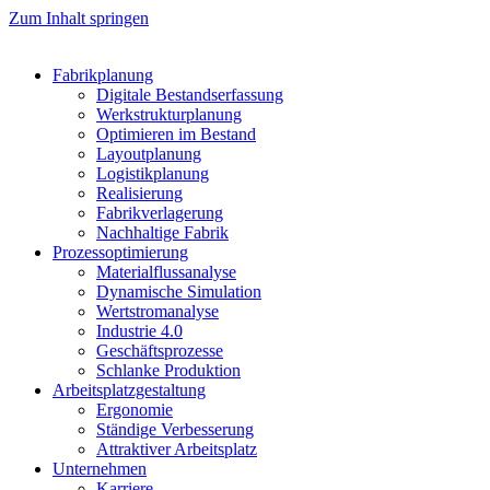
Zum Inhalt springen
Fabrikplanung
Digitale Bestandserfassung
Werkstrukturplanung
Optimieren im Bestand
Layoutplanung
Logistikplanung
Realisierung
Fabrikverlagerung
Nachhaltige Fabrik
Prozessoptimierung
Materialflussanalyse
Dynamische Simulation
Wertstromanalyse
Industrie 4.0
Geschäftsprozesse
Schlanke Produktion
Arbeitsplatzgestaltung
Ergonomie
Ständige Verbesserung
Attraktiver Arbeitsplatz
Unternehmen
Karriere